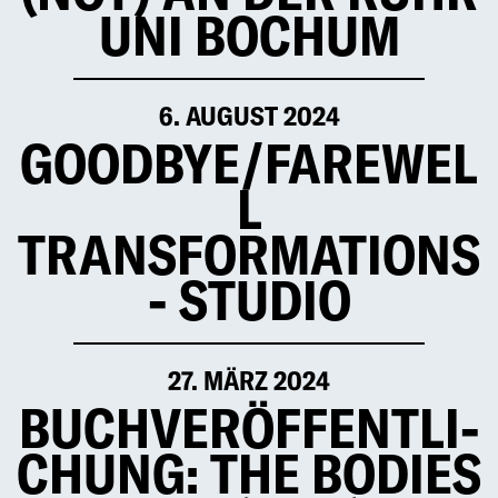
UNI BOCHUM
6. AUGUST 2024
GOODBYE/FAREWEL
L
TRANSFORMATIONS
- STUDIO
27. MÄRZ 2024
BUCH­VER­ÖF­FENT­LI­
CHUNG: THE BODIES